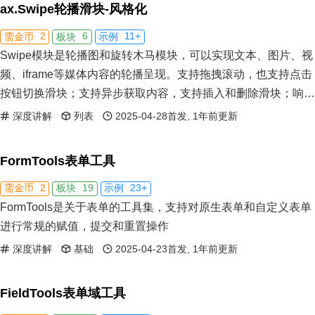
ax.Swipe轮播滑块-风格化
2
6
11+
需金币
板块
示例
Swipe模块是轮播图和旋转木马模块，可以实现文本、图片、视
频、iframe等媒体内容的轮播呈现。支持拖拽滚动，也支持点击
按钮切换滑块；支持异步获取内容，支持插入和删除滑块；响应
滑块的变化和外容器的变化，进而自动修正滑块之间的关系。
深度讲解
列表
2025-04-28首发, 1年前更新
FormTools表单工具
2
19
23+
需金币
板块
示例
FormTools是关于表单的工具集，支持对原生表单和自定义表单
进行常规的赋值，提交和重置操作
深度讲解
基础
2025-04-23首发, 1年前更新
FieldTools表单域工具