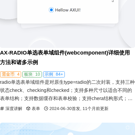
AX-RADIO单选表单域组件(webcomponent)详细使用
方法和诸多示例
4
10
84+
需金币
板块
示例
radio单选表单域组件是对原生type=radio的二次封装，支持三种
状态check、checking和checked；支持多种尺寸以适合不同的
表单结构；支持数据缓存和表单校验；支持chera结构形式；支
持reset、set、clear等基本的操作方法。
深度讲解
表单
2024-06-30首发, 11个月前更新