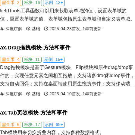
2
16
12+
需金币
板块
示例
fieldTools工具函数可以用来获取表单域的值，设置表单域的
值，重置表单域的值。表单域包括原生表单域和自定义表单域。
深度讲解
基础
2025-04-23首发, 1年前更新
ax.Drag拖拽模块-方法和事件
4
11
15+
需金币
板块
示例
Drag拖拽模块是基于Gesture模块、Flip模块和原生drag/drop事
件的，实现任意元素之间相互拖放；支持诸多drag和drop事件，
支持自动回弹；支持在桌面端使用原生拖拽事件；支持移动端
drag拖拽。
深度讲解
基础
2025-04-10首发, 1年前更新
ax.Tab页签模块-方法和事件
6
17
68+
需金币
板块
示例
Tab模块用来切换折叠内容，支持多种数据格式。