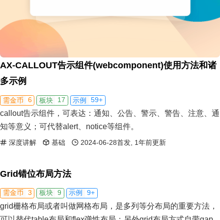
AX-CALLOUT告示组件(webcomponent)使用方法和诸
多示例
6
17
59+
需金币
板块
示例
callout告示组件，可表达：通知、公告、警示、警告、注意、通
知等意义；可代替alert、notice等组件。
深度讲解
基础
2024-06-28首发, 1年前更新
Grid错位布局方法
3
9
9+
需金币
板块
示例
grid栅格布局或者叫做网格布局，是多列等分布局的重要方法，
可以替代table布局和flex弹性布局；另外grid布局方式自带gap