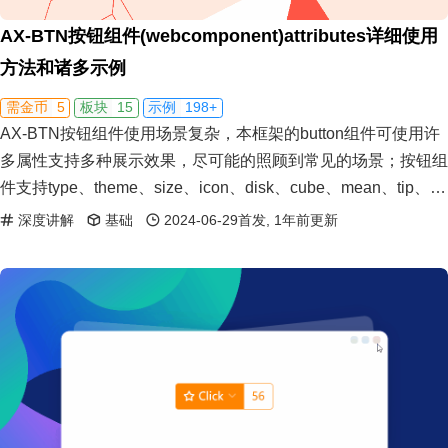
AX-BTN按钮组件(webcomponent)attributes详细使用
方法和诸多示例
5
15
198+
需金币
板块
示例
AX-BTN按钮组件使用场景复杂，本框架的button组件可使用许
多属性支持多种展示效果，尽可能的照顾到常见的场景；按钮组
件支持type、theme、size、icon、disk、cube、mean、tip、
badge等属性；考虑SEO要求，允许直接将按钮组件作为A链
深度讲解
基础
2024-06-29首发, 1年前更新
接。演示button按钮组件自身的操作方法，包括事件监听、缓存
数据、属性重置等。