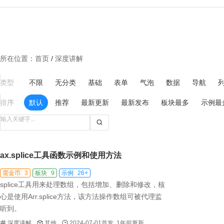
所在位置：
首页
/
深度讲解
类型
不限
无分类
基础
表单
气泡
数据
导航
排序
默认
推荐
最新更新
最新发布
板块最多
示例最
ax.splice工具函数示例和使用方法
需金币
3
板块
9
示例
26+
splice工具用来处理数组，包括增加、删除和修改，核
心是使用Arr.splice方法，该方法操作数组可被代理监
听到。
深度讲解
其他
2024-07-01首发, 1年前更新