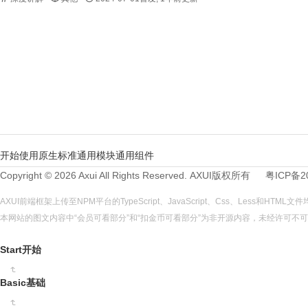
开始使用
原生标准
通用模块
通用组件
Copyright © 2026 Axui All Rights Reserved.
AXUI
版权所有
粤ICP备2
AXUI前端框架上传至NPM平台的TypeScript、JavaScript、Css、Less和HTM
本网站的图文内容中“会员可看部分”和“扣金币可看部分”为非开源内容，未经许可
Start开始
Basic基础