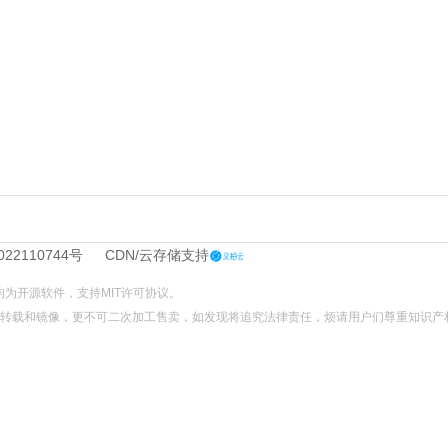
022110744号
CDN/云存储支持
L文件均为开源软件，支持
MIT
许可协议。
不可转载和镜像，更不可二次加工售卖，如发现将追究法律责任，烦请用户们尊重知识产