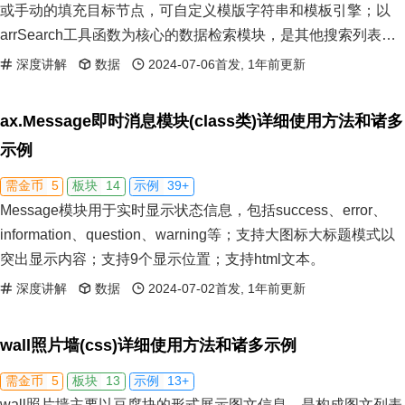
或手动的填充目标节点，可自定义模版字符串和模板引擎；以
arrSearch工具函数为核心的数据检索模块，是其他搜索列表的
基础模块
深度讲解
数据
2024-07-06首发, 1年前更新
ax.Message即时消息模块(class类)详细使用方法和诸多
示例
5
14
39+
需金币
板块
示例
Message模块用于实时显示状态信息，包括success、error、
information、question、warning等；支持大图标大标题模式以
突出显示内容；支持9个显示位置；支持html文本。
深度讲解
数据
2024-07-02首发, 1年前更新
wall照片墙(css)详细使用方法和诸多示例
5
13
13+
需金币
板块
示例
wall照片墙主要以豆腐块的形式展示图文信息，是构成图文列表