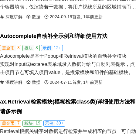
个容器填满，仅渲染若干数据，将用户视线所及的区域铺满而
已，理论上支持十万条或更多数据。虚拟列表、懒加载列表和分
深度讲解
数据
2024-09-19首发, 1年前更新
页列表是前端三大长列表解决方案，各有优劣。
Autocomplete自动补全示例和详细使用方法
3
8
12+
需金币
板块
示例
Autocomplete是基于Popup和Retrieval模块的自动补全模块，
实现对input或textarea表单域录入数据时给与自动列表提示，点
击项目节点可填入项目value，是搜索模块和组件的基础模块。
深度讲解
数据
2024-07-11首发, 1年前更新
ax.Retrieval检索模块(模糊检索class类)详细使用方法和
诸多示例
7
19
30+
需金币
板块
示例
Retrieval根据关键字对数据进行检索并生成相应的节点，可自动