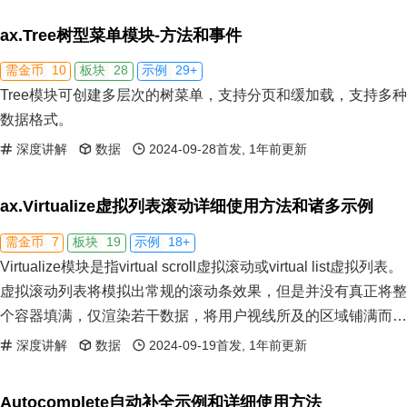
ax.Tree树型菜单模块-方法和事件
10
28
29+
需金币
板块
示例
Tree模块可创建多层次的树菜单，支持分页和缓加载，支持多种
数据格式。
深度讲解
数据
2024-09-28首发, 1年前更新
ax.Virtualize虚拟列表滚动详细使用方法和诸多示例
7
19
18+
需金币
板块
示例
Virtualize模块是指virtual scroll虚拟滚动或virtual list虚拟列表。
虚拟滚动列表将模拟出常规的滚动条效果，但是并没有真正将整
个容器填满，仅渲染若干数据，将用户视线所及的区域铺满而
已，理论上支持十万条或更多数据。虚拟列表、懒加载列表和分
深度讲解
数据
2024-09-19首发, 1年前更新
页列表是前端三大长列表解决方案，各有优劣。
Autocomplete自动补全示例和详细使用方法