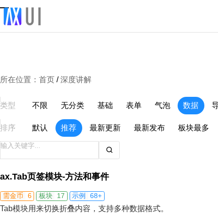
所在位置：
首页
/
深度讲解
类型
不限
无分类
基础
表单
气泡
数据
排序
默认
推荐
最新更新
最新发布
板块最多
ax.Tab页签模块-方法和事件
6
17
68+
需金币
板块
示例
Tab模块用来切换折叠内容，支持多种数据格式。