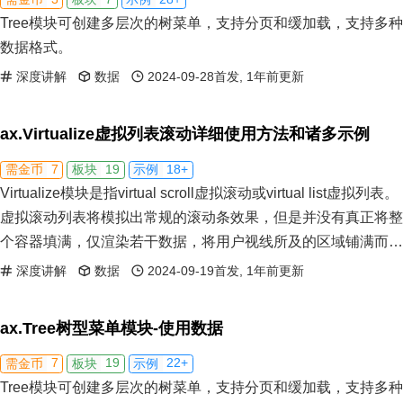
Tree模块可创建多层次的树菜单，支持分页和缓加载，支持多种
数据格式。
深度讲解
数据
2024-09-28首发, 1年前更新
ax.Virtualize虚拟列表滚动详细使用方法和诸多示例
7
19
18+
需金币
板块
示例
Virtualize模块是指virtual scroll虚拟滚动或virtual list虚拟列表。
虚拟滚动列表将模拟出常规的滚动条效果，但是并没有真正将整
个容器填满，仅渲染若干数据，将用户视线所及的区域铺满而
已，理论上支持十万条或更多数据。虚拟列表、懒加载列表和分
深度讲解
数据
2024-09-19首发, 1年前更新
页列表是前端三大长列表解决方案，各有优劣。
ax.Tree树型菜单模块-使用数据
7
19
22+
需金币
板块
示例
Tree模块可创建多层次的树菜单，支持分页和缓加载，支持多种