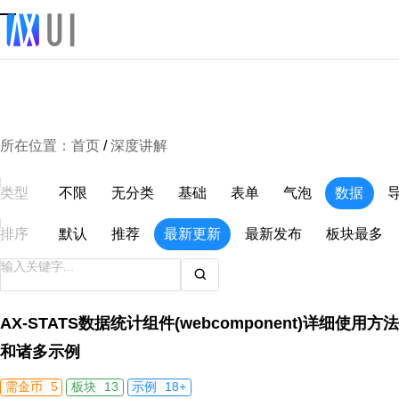
所在位置：
首页
/
深度讲解
类型
不限
无分类
基础
表单
气泡
数据
排序
默认
推荐
最新更新
最新发布
板块最多
AX-STATS数据统计组件(webcomponent)详细使用方法
和诸多示例
5
13
18+
需金币
板块
示例