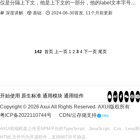
仅是分隔上下文，他是上下文的一部分，他的label文本字号和
上下文间距都继承自父层。
深度讲解
基础
2024-06-30首发, 11个月前更新
142
首页
上一页
1
2
3
4
下一页
尾页
开始使用
原生标准
通用模块
通用组件
Copyright © 2026 Axui All Rights Reserved.
AXUI
版权所有
粤ICP备2022110744号
CDN/云存储支持
AXUI前端框架上传至NPM平台的TypeScript、JavaScript、Css、Less和
HTML文件均为开源软件，支持
MIT
许可协议。