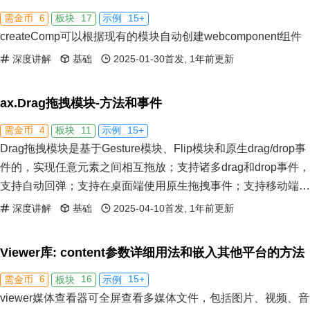
6
17
15+
需金币
板块
示例
createComp可以根据现有的模块自动创建webcomponent组件
深度讲解
基础
2025-01-30首发, 1年前更新
ax.Drag拖拽模块-方法和事件
4
11
15+
需金币
板块
示例
Drag拖拽模块是基于Gesture模块、Flip模块和原生drag/drop事
件的，实现任意元素之间相互拖放；支持诸多drag和drop事件，
支持自动回弹；支持在桌面端使用原生拖拽事件；支持移动端
drag拖拽。
深度讲解
基础
2025-04-10首发, 1年前更新
Viewer库: content参数详细用法和嵌入其他平台的方法
6
16
15+
需金币
板块
示例
viewer媒体查看器可全屏查看多媒体文件，包括图片、视频、音