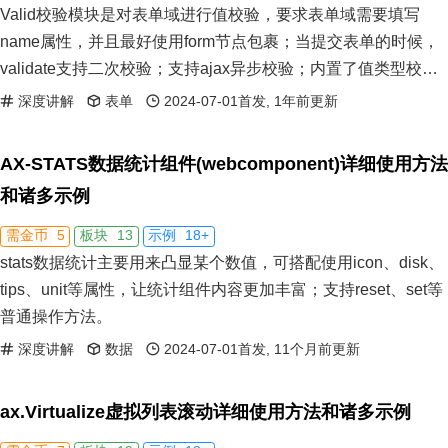
Valid校验模块是对表单域进行值校验，要求表单域需要填写
name属性，并且最好使用form节点包裹；当提交表单的时候，
validate支持二次校验；支持ajax异步校验；内置了值类型校
验、值强度校验、包含字符串类型校验、数值大小校验、数值多
深度讲解
表单
2024-07-01首发, 1年前更新
少校验等；支持自定义校验方法。
AX-STATS数据统计组件(webcomponent)详细使用方法
和诸多示例
5
13
18+
需金币
板块
示例
stats数据统计主要用来凸显某个数值，可搭配使用icon、disk、
tips、unit等属性，让统计组件内容更加丰富；支持reset、set等
普通操作方法。
深度讲解
数据
2024-07-01首发, 11个月前更新
ax.Virtualize虚拟列表滚动详细使用方法和诸多示例