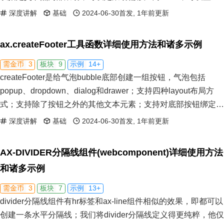
动速度和运动曲线。
深度讲解
基础
2024-06-30首发, 1年前更新
ax.createFooter工具函数详细使用方法和诸多示例
3
9
14+
需金币
板块
示例
createFooter是给气泡bubble底部创建一组按钮，气泡包括
popup、dropdown、dialog和drawer；支持四种layout布局方
式；支持除了按钮之外的其他文本元素；支持对底部按钮绑定事
件。
深度讲解
基础
2024-06-30首发, 1年前更新
AX-DIVIDER分隔线组件(webcomponent)详细使用方法
和诸多示例
3
7
13+
需金币
板块
示例
divider分隔线组件有hr标签和ax-line组件相似的效果，即都可以
创建一条水平分隔线；我们将divider分隔线定义得更纯粹，他仅