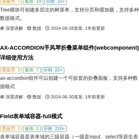
7
19
22+
需金币
板块
示例
Tree模块可创建多层次的树菜单，支持分页和缓加载，支持多种
数据格式。
深度讲解
数据
2024-09-28首发, 1年前更新
AX-ACCORDION手风琴折叠菜单组件(webcomponent)
详细使用方法
3
7
22+
需金币
板块
示例
ax-accordion组件可以创建一个可嵌套的折叠面板，支持多种数
据格式
深度讲解
数据
2024-06-30首发, 1年前更新
Field表单域容器-full模式
1
2
210+
需金币
板块
示例
表单域容器是表单域的三级容器（一级是input、select等原生表