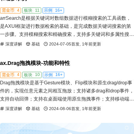
4
11
16+
需金币
板块
示例
arrSearch是根据关键词对数组数据进行模糊搜索的工具函数，
是AXUI框架进行数据检索的基础，是完成数据关键词搜索的第
一步骤。支持模糊搜索和精确搜索，支持多关键词和多属性搜
索；可获得检索结果权重，并根据权重进行重新排序。
深度讲解
基础
2024-07-05首发, 1年前更新
ax.Drag拖拽模块-功能和特性
4
10
16+
需金币
板块
示例
Drag拖拽模块是基于Gesture模块、Flip模块和原生drag/drop事
件的，实现任意元素之间相互拖放；支持诸多drag和drop事件，
支持自动回弹；支持在桌面端使用原生拖拽事件；支持移动端
drag拖拽。
深度讲解
基础
2024-08-06首发, 1年前更新