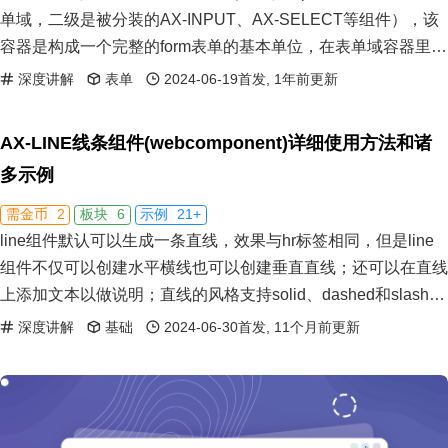
单域，二级是被分装的AX-INPUT、AX-SELECT等组件），该
容器是构成一个完整的form表单的基本单位，在表单域容器里包
含的子元素有：input等原生元素或AX-INPUT等表单域组件，表
深度讲解
表单
2024-06-19首发, 1年前更新
单域校验模块，左侧label头，右侧help元素，下方alert元素。
AX-LINE线条组件(webcomponent)详细使用方法和诸
多示例
2
6
21+
需金币
板块
示例
line组件默认可以生成一条直线，效果与hr标签相同，但是line
组件不仅可以创建水平横线也可以创建垂直直线；还可以在直线
上添加文本以做说明；直线的风格支持solid、dashed和slash；
支持四种size。
深度讲解
基础
2024-06-30首发, 11个月前更新