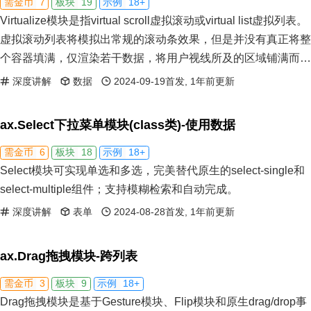
7
19
18+
需金币
板块
示例
Virtualize模块是指virtual scroll虚拟滚动或virtual list虚拟列表。
虚拟滚动列表将模拟出常规的滚动条效果，但是并没有真正将整
个容器填满，仅渲染若干数据，将用户视线所及的区域铺满而
已，理论上支持十万条或更多数据。虚拟列表、懒加载列表和分
深度讲解
数据
2024-09-19首发, 1年前更新
页列表是前端三大长列表解决方案，各有优劣。
ax.Select下拉菜单模块(class类)-使用数据
6
18
18+
需金币
板块
示例
Select模块可实现单选和多选，完美替代原生的select-single和
select-multiple组件；支持模糊检索和自动完成。
深度讲解
表单
2024-08-28首发, 1年前更新
ax.Drag拖拽模块-跨列表
3
9
18+
需金币
板块
示例
Drag拖拽模块是基于Gesture模块、Flip模块和原生drag/drop事