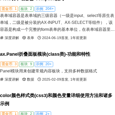
1
2
204+
需金币
板块
示例
表单域容器是表单域的三级容器（一级是input、select等原生表
单域，二级是被分装的AX-INPUT、AX-SELECT等组件），该
容器是构成一个完整的form表单的基本单位，在表单域容器里包
含的子元素有：input等原生元素或AX-INPUT等表单域组件，表
深度讲解
表单
2024-06-19首发, 1年前更新
单域校验模块，左侧label头，右侧help元素，下方alert元素。
ax.Panel折叠面板模块(class类)-功能和特性
3
9
20+
需金币
板块
示例
Panel模块用来创建常规内容板块，支持多种数据格式
深度讲解
数据
2025-02-09首发, 1年前更新
color颜色样式类(css3)和颜色变量详细使用方法和诸多
示例
1
2
2+
需金币
板块
示例