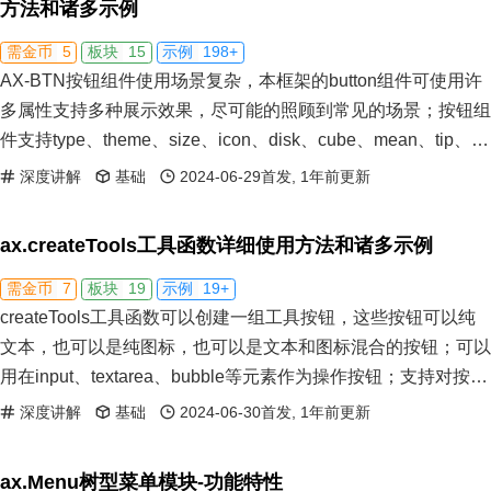
方法和诸多示例
5
15
198+
需金币
板块
示例
AX-BTN按钮组件使用场景复杂，本框架的button组件可使用许
多属性支持多种展示效果，尽可能的照顾到常见的场景；按钮组
件支持type、theme、size、icon、disk、cube、mean、tip、
badge等属性；考虑SEO要求，允许直接将按钮组件作为A链
深度讲解
基础
2024-06-29首发, 1年前更新
接。演示button按钮组件自身的操作方法，包括事件监听、缓存
数据、属性重置等。
ax.createTools工具函数详细使用方法和诸多示例
7
19
19+
需金币
板块
示例
createTools工具函数可以创建一组工具按钮，这些按钮可以纯
文本，也可以是纯图标，也可以是文本和图标混合的按钮；可以
用在input、textarea、bubble等元素作为操作按钮；支持对按钮
绑定事件。
深度讲解
基础
2024-06-30首发, 1年前更新
ax.Menu树型菜单模块-功能特性