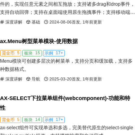
件的，实现任意元素之间相互拖放；支持诸多drag和drop事件，
支持自动回弹；支持在桌面端使用原生拖拽事件；支持移动端
drag拖拽。
深度讲解
基础
2024-08-06首发, 1年前更新
ax.Menu树型菜单模块-使用数据
5
15
17+
需金币
板块
示例
Menu模块可创建多层次的树菜单，支持分页和缓加载，支持多
种数据格式。
深度讲解
导航
2025-03-20首发, 1年前更新
AX-SELECT下拉菜单组件(webcomponent)-功能和特
性
5
14
17+
需金币
板块
示例
ax-select组件可实现单选和多选，完美替代原生的select-single