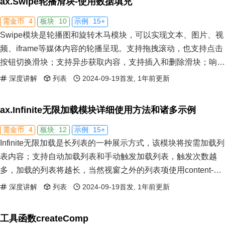
ax.Swipe轮播滑块-使用数据填充
4
10
15+
需金币
板块
示例
Swipe模块是轮播图和旋转木马模块，可以实现文本、图片、视
频、iframe等媒体内容的轮播呈现。支持拖拽滚动，也支持点击
按钮切换滑块；支持异步获取内容，支持插入和删除滑块；响应
滑块的变化和外容器的变化，进而自动修正滑块之间的关系。
深度讲解
列表
2024-09-19首发, 1年前更新
ax.Infinite无限加载模块详细使用方法和诸多示例
4
12
15+
需金币
板块
示例
Infinite无限加载是长列表的一种展示方式，该模块将按需加载列
表内容；支持自动加载列表和手动触发加载列表，触发次数越
多，加载的列表将越长，当然视窗之外的列表项使用content-
visibility属性，对内存和性能做了优化处理；无限滚动也属于懒
深度讲解
列表
2024-09-19首发, 1年前更新
加载范畴，比较适合中小型列表。
工具函数createComp