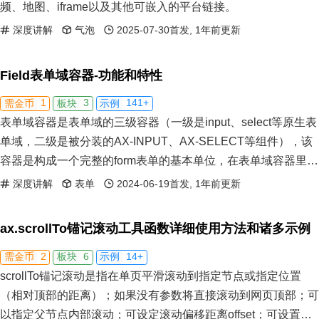
频、地图、iframe以及其他可嵌入的平台链接。
深度讲解
气泡
2025-07-30首发, 1年前更新
Field表单域容器-功能和特性
1
3
141+
需金币
板块
示例
表单域容器是表单域的三级容器（一级是input、select等原生表
单域，二级是被分装的AX-INPUT、AX-SELECT等组件），该
容器是构成一个完整的form表单的基本单位，在表单域容器里包
含的子元素有：input等原生元素或AX-INPUT等表单域组件，表
深度讲解
表单
2024-06-19首发, 1年前更新
单域校验模块，左侧label头，右侧help元素，下方alert元素。
ax.scrollTo锚记滚动工具函数详细使用方法和诸多示例
2
6
14+
需金币
板块
示例
scrollTo锚记滚动是指在单页平滑滚动到指定节点或指定位置
（相对顶部的距离）；如果没有参数将直接滚动到网页顶部；可
以指定父节点内部滚动；可设定滚动偏移距离offset；可设置滚