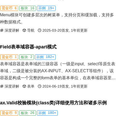
6
16
19+
需金币
板块
示例
Menu模块可创建多层次的树菜单，支持分页和缓加载，支持多
种数据格式。
深度讲解
导航
2025-03-20首发, 1年前更新
Field表单域容器-apart模式
1
2
182+
需金币
板块
示例
表单域容器是表单域的三级容器（一级是input、select等原生表
单域，二级是被分装的AX-INPUT、AX-SELECT等组件），该
容器是构成一个完整的form表单的基本单位，在表单域容器里包
含的子元素有：input等原生元素或AX-INPUT等表单域组件，表
深度讲解
表单
2024-06-19首发, 1年前更新
单域校验模块，左侧label头，右侧help元素，下方alert元素。
ax.Valid校验模块(class类)详细使用方法和诸多示例
9
26
180+
需金币
板块
示例