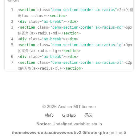
1
<
section
class
=
"demo-section-border ax-radius"
>3px的圆
角(ax-radius)</
section
>
2
<
div
class
=
"ax-break"
></
div
>
3
<
section
class
=
"demo-section-border ax-radius-md"
>6px
的圆角(ax-radius-md)</
section
>
4
<
div
class
=
"ax-break"
></
div
>
5
<
section
class
=
"demo-section-border ax-radius-lg"
>9px
的圆角(ax-radius-lg)</
section
>
6
<
div
class
=
"ax-break"
></
div
>
7
<
section
class
=
"demo-section-border ax-radius-xl"
>12p
x的圆角(ax-radius-xl)</
section
>
8
<
div
class
=
"ax-break"
></
div
>
9
<
section
class
=
"demo-section-border ax-radius-xxl"
>15
px的圆角(ax-radius-xxl)</
section
>
© 2026
Axui.cn
MIT license
核心
GitHub
码云
Notice
: Undefined variable: sta in
/home/wwwroot/axui/wwwroot/v2.0/footer.php
on line
5