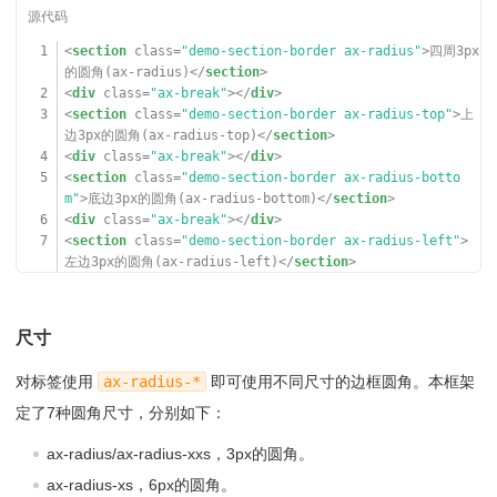
1
<
section
class
=
"demo-section-border ax-radius"
>四周3px
的圆角(ax-radius)</
section
>
2
<
div
class
=
"ax-break"
></
div
>
3
<
section
class
=
"demo-section-border ax-radius-top"
>上
边3px的圆角(ax-radius-top)</
section
>
4
<
div
class
=
"ax-break"
></
div
>
5
<
section
class
=
"demo-section-border ax-radius-botto
m"
>底边3px的圆角(ax-radius-bottom)</
section
>
6
<
div
class
=
"ax-break"
></
div
>
7
<
section
class
=
"demo-section-border ax-radius-left"
>
左边3px的圆角(ax-radius-left)</
section
>
8
<
div
class
=
"ax-break"
></
div
>
9
<
section
class
=
"demo-section-border ax-radius-right"
>
右边3px的圆角(ax-radius-right)</
section
>
尺寸
对标签使用
ax-radius-*
即可使用不同尺寸的边框圆角。本框架
定了7种圆角尺寸，分别如下：
ax-radius/ax-radius-xxs，3px的圆角。
ax-radius-xs，6px的圆角。