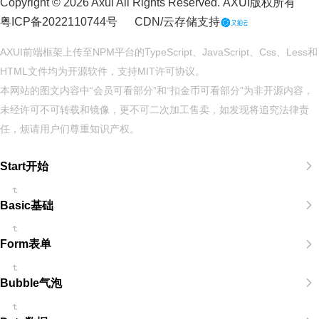
Copyright © 2026 Axui All Rights Reserved.
AXUI
版权所有
粤ICP备2022110744号
CDN/云存储支持
AXUI前端框架上传至NPM平台的TypeScript、JavaScript、Css、Less和
HTML文件均为开源软件，支持
MIT
许可协议。
本网站的图文内容中“会员可看部分”和“扣金币可看部分”为非开源内容，
未经许可不可转载和镜像，更不可二次加工售卖，如发现将追究法律责
任，烦请用户们尊重知识产权。
Start开始
Basic基础
Form表单
Bubble气泡