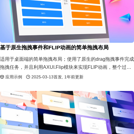
基于原生拖拽事件和FLIP动画的简单拖拽布局
适用于桌面端的简单拖拽布局；使用了原生的drag拖拽事件完成
拖拽任务，并且利用AXUI.Flip模块来实现FLIP动画，整个过程
丝滑流程。
应用示例
2025-03-13首发, 1年前更新