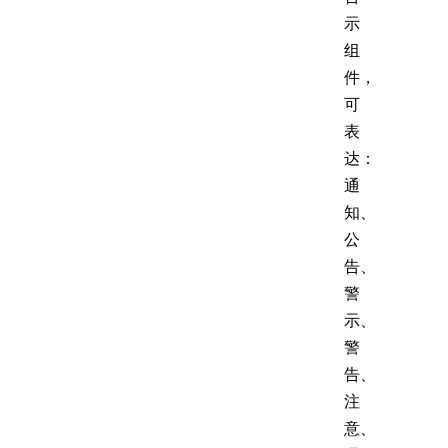
示
组
件，
可
表
达：
通
知、
公
告、
警
示、
警
告、
注
意、