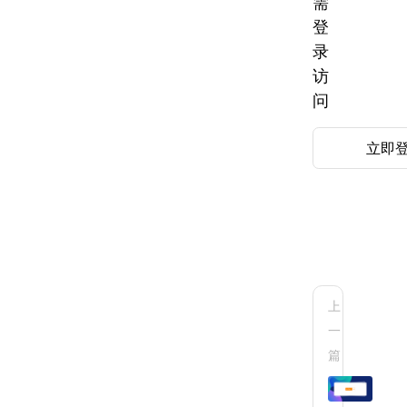
需
登
录
访
问
立即
上
一
AX-
BU
篇
标
attr
详