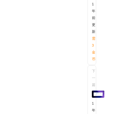
1
方
多
年
前
更
新
需
3
金
币
下
AX-
一
CH
篇
组
(we
复
ch
1
用
年
例