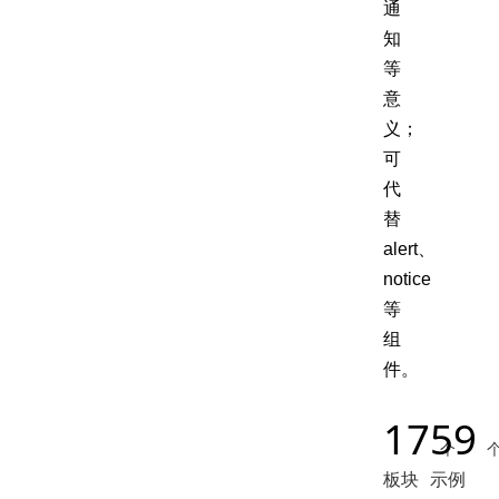
通
知
等
意
义；
可
代
替
alert、
notice
等
组
件。
17
59
个
板块
示例