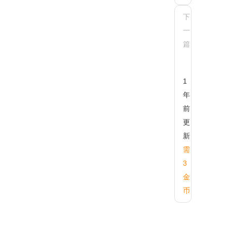
下
一
AX-
TREE
篇
树型
菜单
组件-
1
使用
数据
年
前
更
新
需
3
金
币