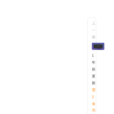
上
一
AX
篇
组
(we
详
1
诸
年
前
更
新
需
2
金
币