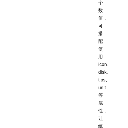
个
数
值，
可
搭
配
使
用
icon、
disk、
tips、
unit
等
属
性，
让
统