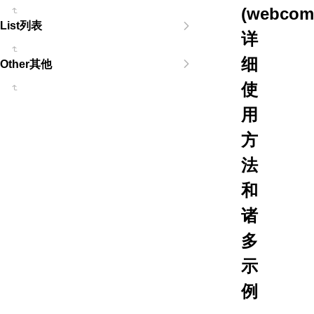
(webcom
List列表
详
细
Other其他
使
用
方
法
和
诸
多
示
例