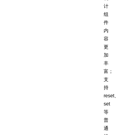
计
组
件
内
容
更
加
丰
富；
支
持
reset、
set
等
普
通