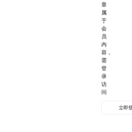
章
属
于
会
员
内
容，
需
登
录
访
问
立即