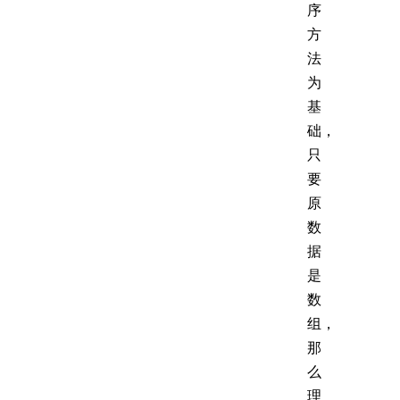
序
方
法
为
基
础，
只
要
原
数
据
是
数
组，
那
么
理