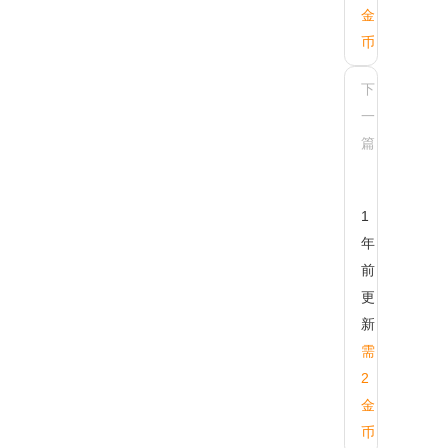
金
币
下
一
篇
ax.attrJoinV
工具函数将
点上的键值
值转成标对
1
年
前
更
新
需
2
金
币