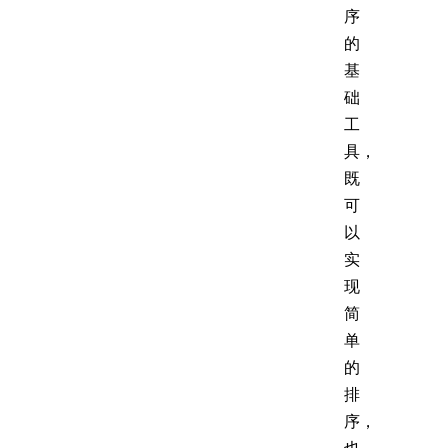
序
的
基
础
工
具，
既
可
以
实
现
简
单
的
排
序，