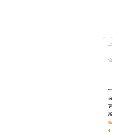
上
一
ax.arrSearc
篇
数组检索(模
糊搜索)工具
函数详细使
用方法和诸
1
多示例
年
前
更
新
需
4