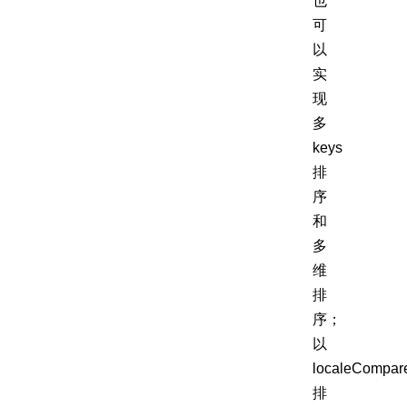
也
可
以
实
现
多
keys
排
序
和
多
维
排
序；
以
localeCompar
排