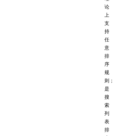
论
上
支
持
任
意
排
序
规
则；
是
搜
索
列
表
排