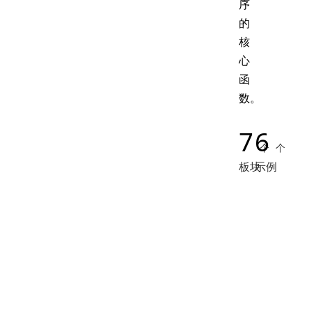
序
的
核
心
函
数。
7
6
个
个
板块
示例