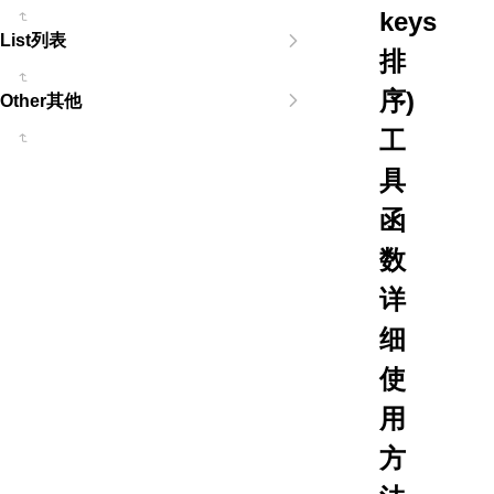
keys
List列表
排
序)
Other其他
工
具
函
数
详
细
使
用
方