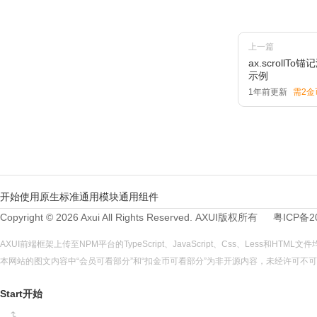
上一篇
ax.scrol
示例
1年前更新
需2金
开始使用
原生标准
通用模块
通用组件
Copyright © 2026 Axui All Rights Reserved.
AXUI
版权所有
粤ICP备2
AXUI前端框架上传至NPM平台的TypeScript、JavaScript、Css、Less和HTM
本网站的图文内容中“会员可看部分”和“扣金币可看部分”为非开源内容，未经许可
Start开始