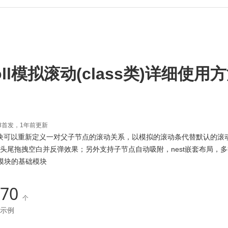
croll模拟滚动(class类)详细使
14:28首发，1年前更新
滚动模块可以重新定义一对父子节点的滚动关系，以模拟的滚动条代替默认的
头尾拖拽空白并反弹效果；另外支持子节点自动吸附，nest嵌套布局，
播模块的基础模块
70
个
示例