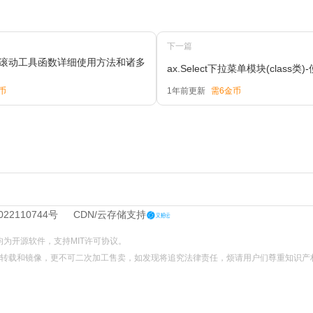
下一篇
lTo锚记滚动工具函数详细使用方法和诸多
ax.Select下拉菜单模块(class类
币
1年前更新
需6金币
022110744号
CDN/云存储支持
L文件均为开源软件，支持
MIT
许可协议。
不可转载和镜像，更不可二次加工售卖，如发现将追究法律责任，烦请用户们尊重知识产