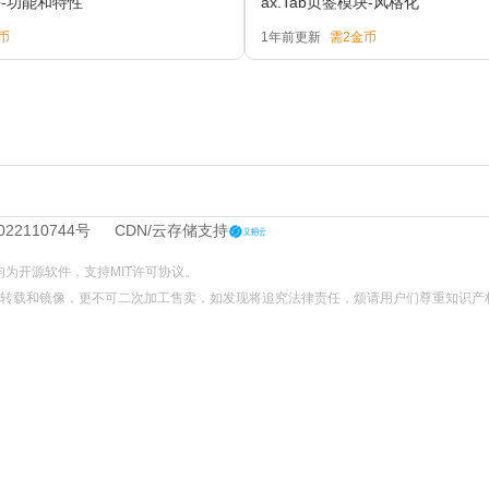
模块-功能和特性
ax.Tab页签模块-风格化
币
1年前更新
需2金币
022110744号
CDN/云存储支持
L文件均为开源软件，支持
MIT
许可协议。
不可转载和镜像，更不可二次加工售卖，如发现将追究法律责任，烦请用户们尊重知识产