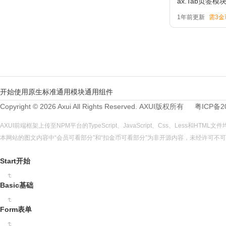
ax.Tab页签
1年前更新
需3金
开始使用
原生标准
通用模块
通用组件
Copyright © 2026 Axui All Rights Reserved.
AXUI
版权所有
粤ICP备2
AXUI前端框架上传至NPM平台的TypeScript、JavaScript、Css、Less和HTM
本网站的图文内容中“会员可看部分”和“扣金币可看部分”为非开源内容，未经许可
Start开始
Basic基础
Form表单