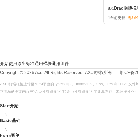
ax.Drag拖拽
1年前更新
需3金
开始使用
原生标准
通用模块
通用组件
Copyright © 2026 Axui All Rights Reserved.
AXUI
版权所有
粤ICP备2
AXUI前端框架上传至NPM平台的TypeScript、JavaScript、Css、Less和HTM
本网站的图文内容中“会员可看部分”和“扣金币可看部分”为非开源内容，未经许可
Start开始
Basic基础
Form表单