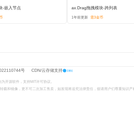
模块-嵌入节点
ax.Drag拖拽模块-跨列表
币
1年前更新
需3金币
022110744号
CDN/云存储支持
L文件均为开源软件，支持
MIT
许可协议。
不可转载和镜像，更不可二次加工售卖，如发现将追究法律责任，烦请用户们尊重知识产