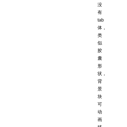
没
有
tab
体，
类
似
胶
囊
形
状，
背
景
块
可
动
画