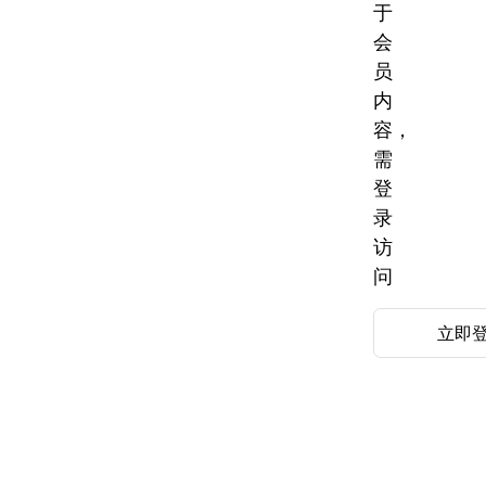
于
会
员
内
容，
需
登
录
访
问
立即