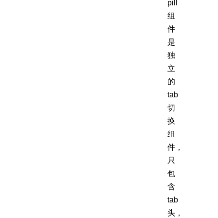
pill
组
件
是
独
立
的
tab
切
换
组
件，
只
包
含
tab
头，