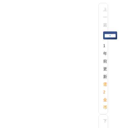
上
一
AX-
篇
PA
页
(we
1
详
年
前
更
新
需
2
金
币
下