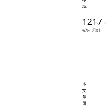
移
动。
12
17
个
板块
示例
本
文
章
属