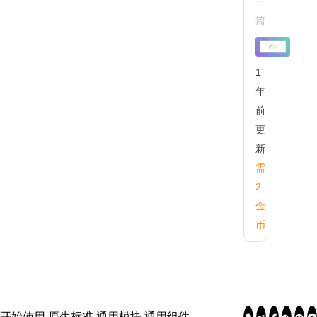
一
AX-
篇
PR
进
详
法
1
例
年
前
更
新
需
2
金
币
开始使用
原生标准
通用模块
通用组件